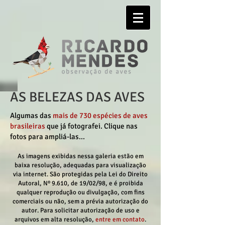
AS BELEZAS DAS AVES
Algumas das
mais de 730 espécies de aves
brasileiras
que já fotografei. Clique nas
fotos para ampliá-las...
As imagens exibidas nessa galeria estão em
baixa resolução, adequadas para visualização
via internet. São protegidas pela Lei do Direito
Autoral, Nº 9.610, de 19/02/98, e é proibida
qualquer reprodução ou divulgação, com fins
comerciais ou não, sem a prévia autorização do
autor. Para solicitar autorização de uso e
arquivos em alta resolução,
entre em contato
.​